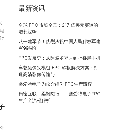
最新资讯
影
全球 FPC 市场全景：217 亿美元赛道的
电
增长逻辑
行
八一建军节！热烈庆祝中国人民解放军建
军99周年
FPC发展史：从阿波罗登月到折叠屏手机
车载摄像头模组 FPC 软板解决方案：打
通高清影像传输与
鑫爱特电子为您介绍R-FPC生产流程
精密互联，柔韧随行——鑫爱特电子FPC
生产全流程解析
子
化